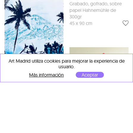
Grabado, gofrado, sobre
papel Hahnemühle de
300gr
45 x 90 cm
Art Madrid utiliza cookies para mejorar la experiencia de
usuario.
Más información
Aceptar
Malgosia Jankowska
Pico del Teide in blau
, 2021
Acuarela y tinta china sobre
papel
100 x 70 cm