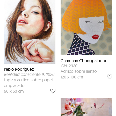
Chamnan Chongpaiboon
Girl
, 2020
Pablo Rodríguez
Acrílico sobre lienzo
Realidad consciente 9
, 2020
120 x 100 cm
Lápiz y acrílico sobre papel
emplacado
60 x 50 cm