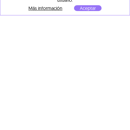
usuario.
Francesca Poza
Más información
Aceptar
Deshaciendo la trama
, 2020
Grabado, gofrado, sobre
papel Hahnemühle de
300gr
45 x 90 cm
Malgosia Jankowska
Pico del Teide in blau
, 2021
Acuarela y tinta china sobre
papel