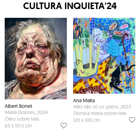
CULTURA INQUIETA'24
Ana Malta
Albert Bonet
Não são só os gatos
, 2023
María Dolores
, 2024
Técnica mixta sobre tela
Óleo sobre tela
120 x 100 cm
65 x 50.5 cm