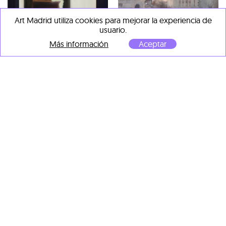
Art Madrid utiliza cookies para mejorar la experiencia de
usuario.
Más información
Aceptar
Chuli Herrera
Rembrandt House IV
, 2020
Charles Villeneuve
Óleo sobre lienzo
Madrid, Plaza de Cibeles I
,
2023
50 x 50 cm
Acuarela y tinta sobre papel
99 x 99 cm
Eduardo Vega de Seoane