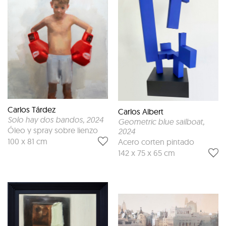
Carlos Tárdez
Carlos Albert
Solo hay dos bandos
, 2024
Geometric blue sailboat
,
Óleo y spray sobre lienzo
2024
100 x 81 cm
Acero corten pintado
142 x 75 x 65 cm