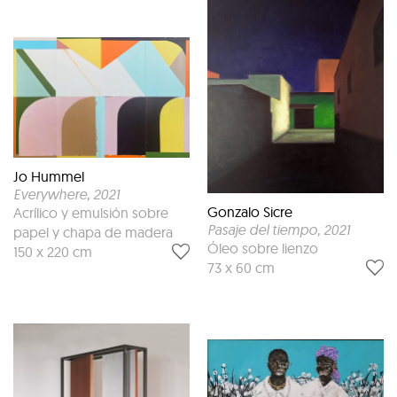
Jo Hummel
Everywhere
, 2021
Gonzalo Sicre
Acrílico y emulsión sobre
Pasaje del tiempo
, 2021
papel y chapa de madera
Óleo sobre lienzo
150 x 220 cm
73 x 60 cm