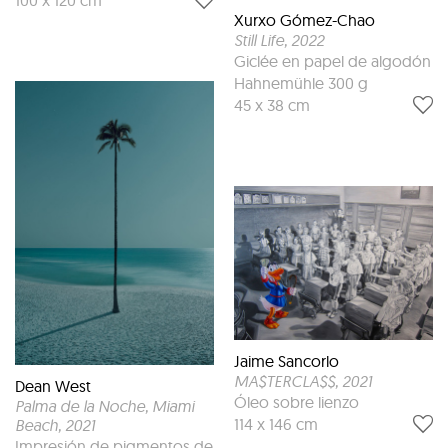
100 x 120 cm
Xurxo Gómez-Chao
Still Life
, 2022
Giclée en papel de algodón
Hahnemühle 300 g
45 x 38 cm
Jaime Sancorlo
MA$TERCLA$$
, 2021
Dean West
Óleo sobre lienzo
Palma de la Noche, Miami
114 x 146 cm
Beach
, 2021
Impresión de pigmentos de