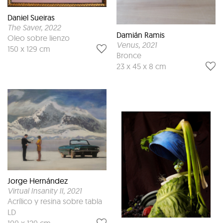
Daniel Sueiras
The Saver
, 2022
Damián Ramis
Oleo sobre lienzo
Venus
, 2021
150 x 129 cm
Bronce
23 x 45 x 8 cm
Jorge Hernández
Virtual Insanity II
, 2021
Acrílico y resina sobre tabla
LD