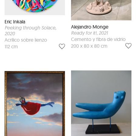
Eric Inkala
Alejandro Monge
Peeking through Solace
,
Ready for it!
, 2021
2020
Cemento y fibra de vidrio
Acrílico sobre lienzo
200 x 80 x 80 cm
112 cm