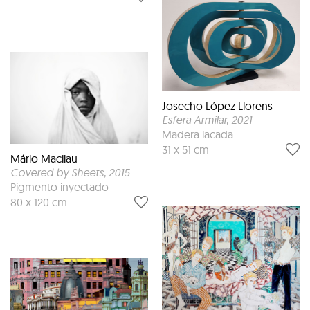
Josecho López Llorens
Esfera Armilar
, 2021
Madera lacada
31 x 51 cm
Mário Macilau
Covered by Sheets
, 2015
Pigmento inyectado
80 x 120 cm