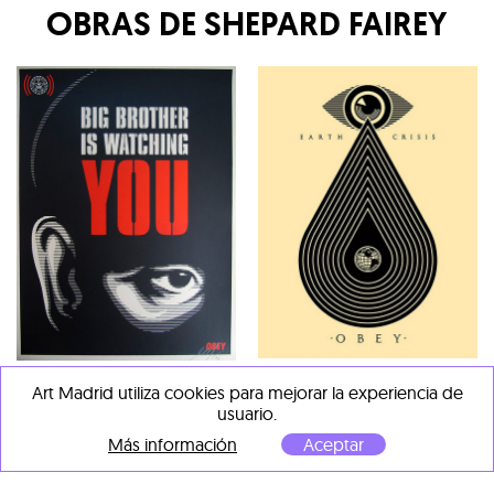
OBRAS DE
SHEPARD FAIREY
Shepard Fairey
Shepard Fairey
Art Madrid utiliza cookies para mejorar la experiencia de
Earth crisis
, 2014
Big brother is watching you
,
usuario.
2006
Serigrafía sobre papel
Más información
Aceptar
Serigrafía sobre papel
61 x 46 cm
61 x 46 cm