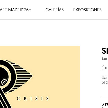
ART MADRID'26
GALERÍAS
EXPOSICIONES
S
Ear
IL
Ser
61 
3 P