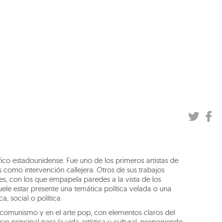
fico estadounidense. Fue uno de los primeros artistas de
as como intervención callejera. Otros de sus trabajos
s, con los que empapela paredes a la vista de los
suele estar presente una temática política velada o una
a, social o política.
el comunismo y en el arte pop, con elementos claros del
 principal para la vida artística y cultural, proponiendo