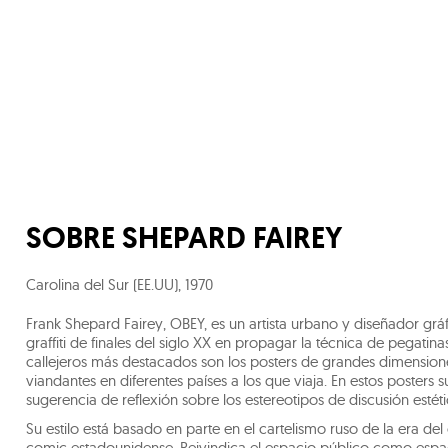
SOBRE
SHEPARD FAIREY
Carolina del Sur (EE.UU)
,
1970
Frank Shepard Fairey, OBEY, es un artista urbano y diseñador grá
graffiti de finales del siglo XX en propagar la técnica de pegatin
callejeros más destacados son los posters de grandes dimensione
viandantes en diferentes países a los que viaja. En estos posters 
sugerencia de reflexión sobre los estereotipos de discusión estétic
Su estilo está basado en parte en el cartelismo ruso de la era d
comic estadounidense. Reivindica el espacio público como espacio