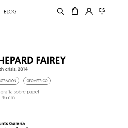
ES
BLOG
HEPARD FAIREY
th crisis
,
2014
USTRACIÓN
GEOMÉTRICO
igrafía sobre papel
x 46 cm
unts Galería