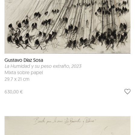
Gustavo Díaz Sosa
La Humidad y su peso extraño
, 2023
Mixta sobre papel
29.7 x 21 cm
630,00 €