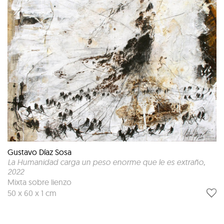
Gustavo Díaz Sosa
La Humanidad carga un peso enorme que le es extraño
,
2022
Mixta sobre lienzo
50 x 60 x 1 cm