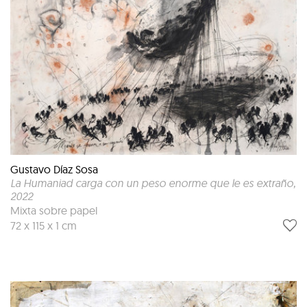
Gustavo Díaz Sosa
La Humaniad carga con un peso enorme que le es extraño
,
2022
Mixta sobre papel
72 x 115 x 1 cm