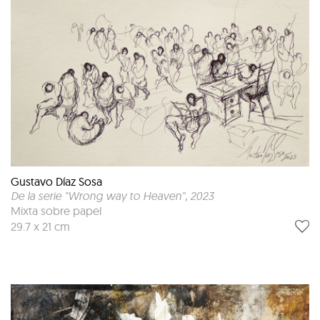
Gustavo Díaz Sosa
De la serie "Wrong way to Heaven"
, 2023
Mixta sobre papel
29.7 x 21 cm