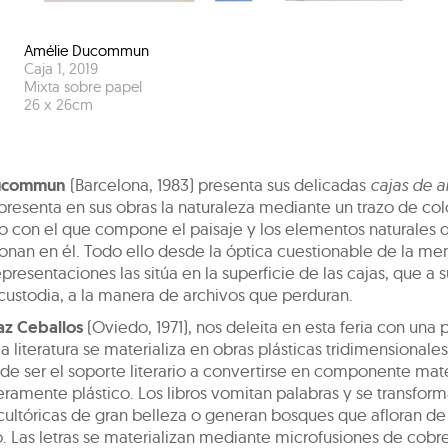
Amélie Ducommun
Caja 1
,
2019
Mixta sobre papel
26
x
26
cm
ucommun
(Barcelona, 1983) presenta sus delicadas
cajas de a
resenta en sus obras la naturaleza mediante un trazo de col
do con el que compone el paisaje y los elementos naturales 
ionan en él. Todo ello desde la óptica cuestionable de la me
presentaciones las sitúa en la superficie de las cajas, que a 
custodia, a la manera de archivos que perduran.
az Ceballos
(Oviedo, 1971), nos deleita en esta feria con una
la literatura se materializa en obras plásticas tridimensionale
 de ser el soporte literario a convertirse en componente mat
ramente plástico. Los libros vomitan palabras y se transfor
ultóricas de gran belleza o generan bosques que afloran de s
. Las letras se materializan mediante microfusiones de cobre