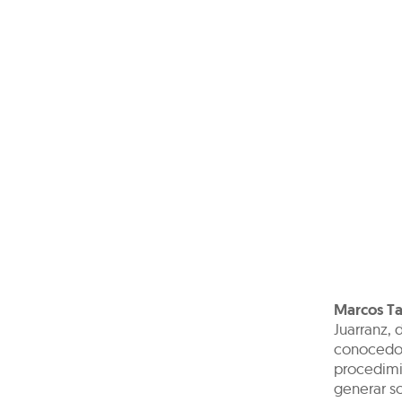
Marcos T
Juarranz, 
conocedor
procedimi
generar so