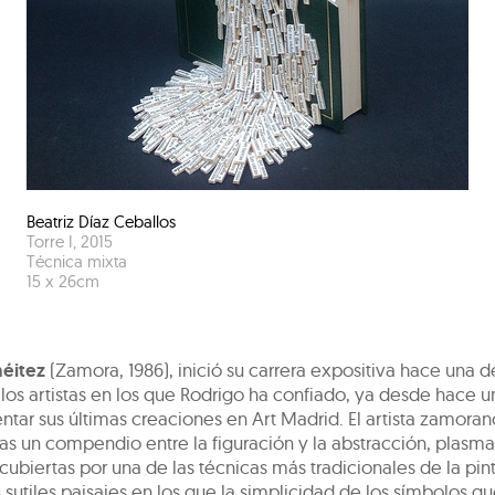
Beatriz Díaz Ceballos
Torre I
,
2015
Técnica mixta
15
x
26
cm
éitez
(Zamora, 1986), inició su carrera expositiva hace una 
los artistas en los que Rodrigo ha confiado, ya desde hace u
ntar sus últimas creaciones en Art Madrid. El artista zamoran
as un compendio entre la figuración y la abstracción, plasm
 cubiertas por una de las técnicas más tradicionales de la pint
 sutiles paisajes en los que la simplicidad de los símbolos qu