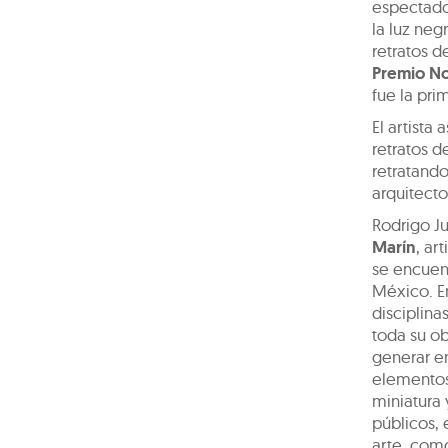
espectador
la luz neg
retratos d
Premio N
fue la pri
El artista
retratos d
retratando
arquitecto
Rodrigo J
Marín
, ar
se encuen
México. E
disciplina
toda su ob
generar e
elementos 
miniatura
públicos, 
arte, com