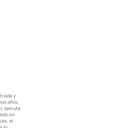
década y
nos años,
o, ejecuta
ando en
ura, el
e lo