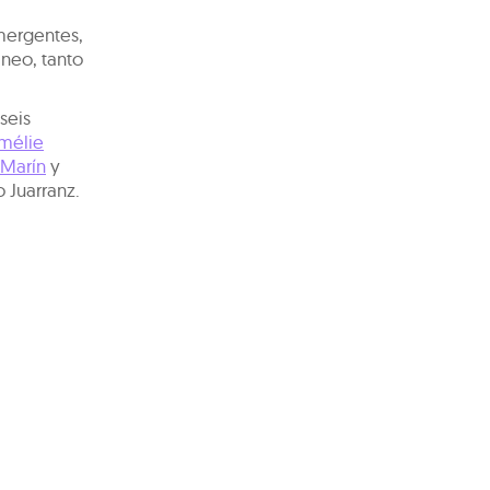
emergentes,
neo, tanto
seis
mélie
 Marín
y
o Juarranz.