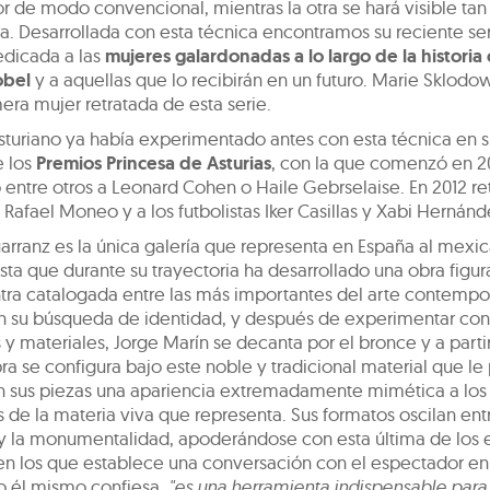
 de modo convencional, mientras la otra se hará visible tan
ra. Desarrollada con esta técnica encontramos su reciente se
edicada a las
mujeres galardonadas a lo largo de la historia 
obel
y a aquellas que lo recibirán en un futuro. Marie Sklodo
mera mujer retratada de esta serie.
 asturiano ya había experimentado antes con esta técnica en s
e los
Premios Princesa de Asturias
, con la que comenzó en 20
 entre otros a Leonard Cohen o Haile Gebrselaise. En 2012 ret
 Rafael Moneo y a los futbolistas Iker Casillas y Xabi Hernánd
uarranz es la única galería que representa en España al mex
tista que durante su trayectoria ha desarrollado una obra figu
tra catalogada entre las más importantes del arte contemp
n su búsqueda de identidad, y después de experimentar con
s y materiales, Jorge Marín se decanta por el bronce y a parti
ra se configura bajo este noble y tradicional material que le
n sus piezas una apariencia extremadamente mimética a los
de la materia viva que representa. Sus formatos oscilan entr
 y la monumentalidad, apoderándose con esta última de los 
en los que establece una conversación con el espectador en 
o él mismo confiesa,
"es una herramienta indispensable para