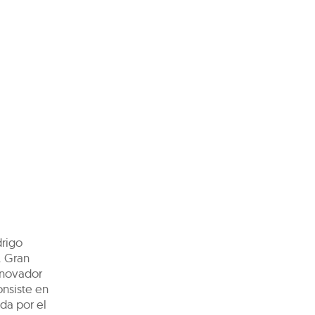
drigo
. Gran
nnovador
onsiste en
da por el