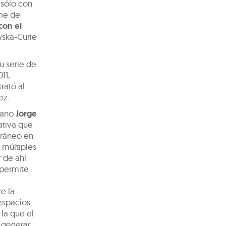
 sólo con
rie de
con el
wska-Curie
u serie de
11,
rató al
ez.
icano
Jorge
rativa que
oráneo en
 múltiples
r de ahí
 permite
e la
espacios
la que el
 generar