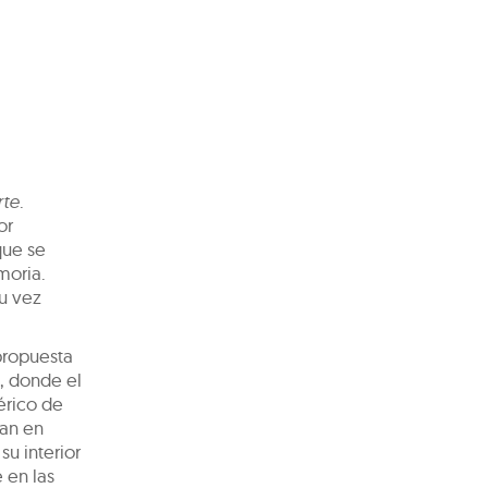
rte
.
or
que se
moria.
su vez
 propuesta
s, donde el
érico de
man en
u interior
 en las