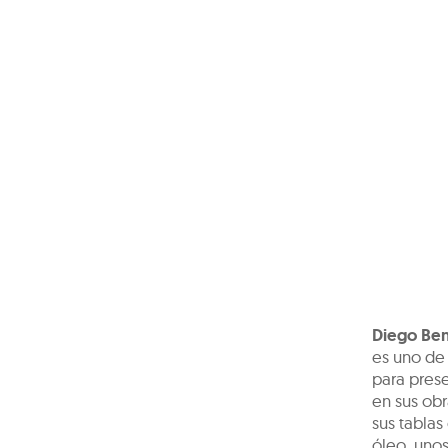
Diego Ben
es uno de 
para prese
en sus obr
sus tablas
óleo, unos