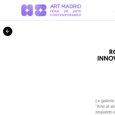
R
INNO
La galería
"Arte al a
respaldo a