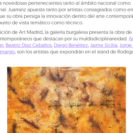
s novedosas pertenecientes tanto al ámbito nacional como
nal. Juarranz apuesta tanto por artistas consagrados como 
ue su obra persiga la innovación dentro del arte contemporá
punto de vista temático como técnico.
ición de Art Madrid, la galería burgalesa presenta la obra de 
contemporáneos que destacan por su muldisdiciplinareidad.
A
un
,
Beatriz Díaz Ceballos
,
Diego Benéitez
,
Jaime Sicilia
,
Jorge
amargo
, son los artistas que expondrán en el stand de Rodrig