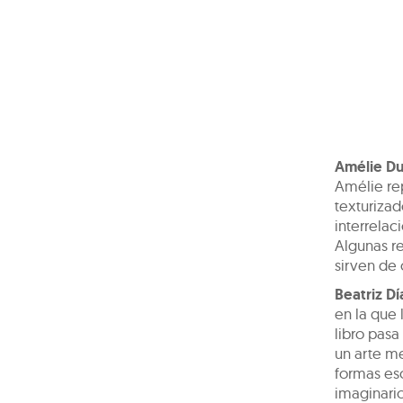
Amélie D
Amélie rep
texturiza
interrelac
Algunas re
sirven de 
Beatriz Dí
en la que 
libro pasa
un arte me
formas esc
imaginario