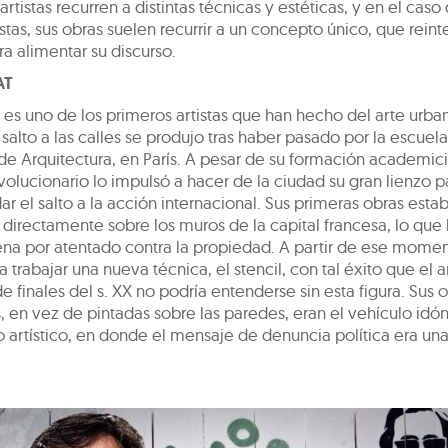
 artistas recurren a distintas técnicas y estéticas, y en el caso
istas, sus obras suelen recurrir a un concepto único, que reint
ara alimentar su discurso.
AT
t es uno de los primeros artistas que han hecho del arte urba
 salto a las calles se produjo tras haber pasado por la escuela
 de Arquitectura, en París. A pesar de su formación academici
evolucionario lo impulsó a hacer de la ciudad su gran lienzo pa
ar el salto a la acción internacional. Sus primeras obras esta
 directamente sobre los muros de la capital francesa, lo que 
na por atentado contra la propiedad. A partir de ese momen
trabajar una nueva técnica, el stencil, con tal éxito que el a
de finales del s. XX no podría entenderse sin esta figura. Sus 
 en vez de pintadas sobre las paredes, eran el vehículo idó
o artístico, en donde el mensaje de denuncia política era un
.