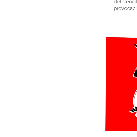
del stenci
provocaci