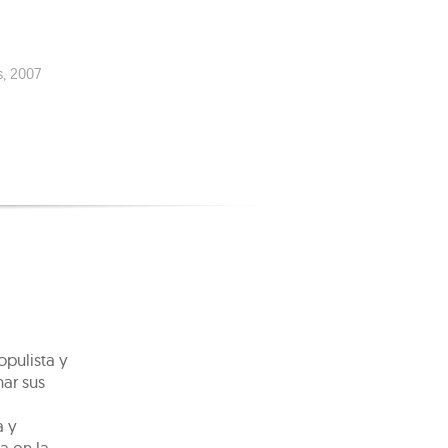
s
,
2007
pulista y
nar sus
a y
a en la