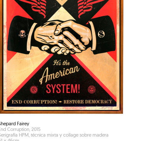
Shepard Fairey
End Corruption
,
2015
Serigrafía HPM, técnica mixta y collage sobre madera
61
x
46
cm