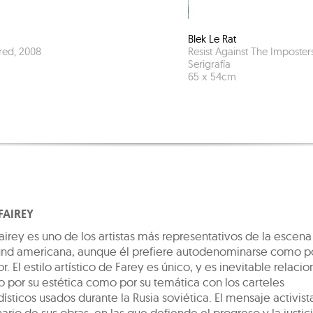
Blek Le Rat
 red
,
2008
Resist Against The Imposter
Serigrafía
65
x
54
cm
FAIREY
irey es uno de los artistas más representativos de la escena
nd americana, aunque él prefiere autodenominarse como po
. El estilo artístico de Farey es único, y es inevitable relacio
o por su estética como por su temática con los carteles
sticos usados durante la Rusia soviética. El mensaje activist
ario de sus obras, en las que defiende el progreso y la justici