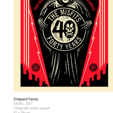
Shepard Fairey
Misfits
,
2017
Serigrafía sobre papel
61
x
46
cm