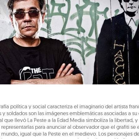
afía política y social caracteriza el imaginario del artista fra
as y soldados son las imágenes emblemáticas asociadas a su 
al que llevó La Peste a la Edad Media simboliza la libertad, y 
epresentarlas para anunciar al observador que el grafiti se
l mundo, igual que la Peste en el medievo. Los personajes d