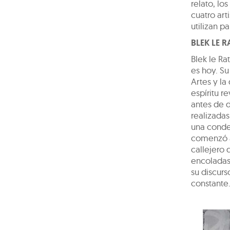
relato, los
cuatro art
utilizan p
BLEK LE R
Blek le Ra
es hoy. Su
Artes y la
espíritu r
antes de d
realizadas
una conde
comenzó a 
callejero 
encoladas,
su discurs
constante