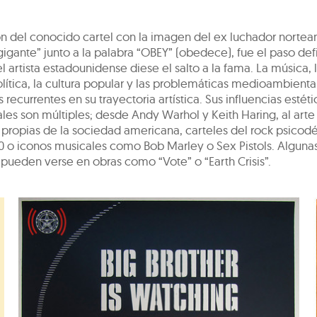
ón del conocido cartel con la imagen del ex luchador norte
gigante” junto a la palabra “OBEY” (obedece), fue el paso defi
l artista estadounidense diese el salto a la fama. La música, l
olítica, la cultura popular y las problemáticas medioambienta
recurrentes en su trayectoria artística. Sus influencias estéti
es son múltiples; desde Andy Warhol y Keith Haring, al arte 
propias de la sociedad americana, carteles del rock psicodé
60 o iconos musicales como Bob Marley o Sex Pistols. Alguna
pueden verse en obras como “Vote” o “Earth Crisis”.