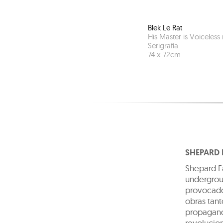
Blek Le Rat
His Master is Voiceless
Serigrafía
74
x
72
cm
SHEPARD 
Shepard Fa
undergrou
provocador
obras tant
propagandí
revolucion