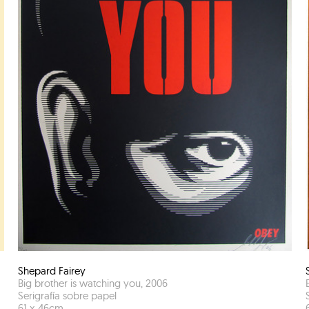
Shepard Fairey
Big brother is watching you
,
2006
Serigrafía sobre papel
61
x
46
cm