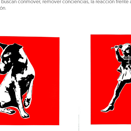
l buscan conmover, remover conciencias, la reacción frente al
ón.