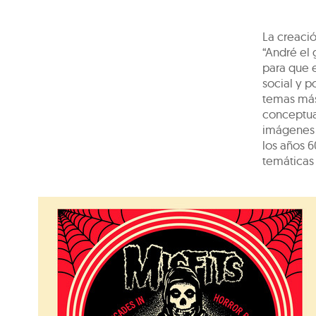
La creaci
“André el 
para que e
social y p
temas más 
conceptual
imágenes 
los años 
temáticas 