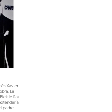
ncés Xavier
obra. La
Blek le Rat
 extendería
el padre