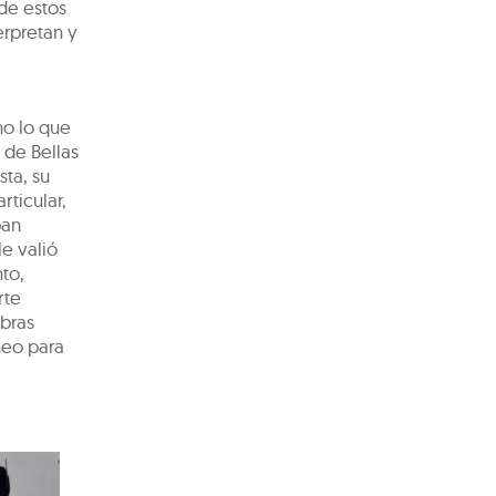
 de estos
erpretan y
no lo que
 de Bellas
sta, su
rticular,
ban
le valió
to,
rte
obras
neo para
a