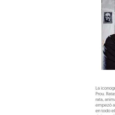
La iconogr
Prou. Rat
rata, anim
empezó a r
en todo e