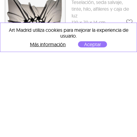
Teselación, seda salvaje,
tinte, hilo, alfileres y caja de
luz
120 x 70 x 14 cm
Art Madrid utiliza cookies para mejorar la experiencia de
usuario.
Más información
Aceptar
Pierre Louis Geldenhuys
La oscuridad del desierto
,
2025
Teselación, organza, hilo y
caja de luz
95 x 85 x 14 cm
Pierre Louis Geldenhuys
Fragmentos de la
naturaleza
, 2025
Teselación, seda salvaje,