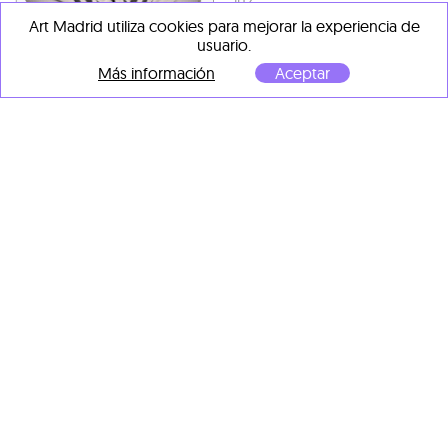
luz
120 x 70 x 14 cm
Art Madrid utiliza cookies para mejorar la experiencia de
usuario.
Más información
Aceptar
Pierre Louis Geldenhuys
La oscuridad del desierto
,
2025
Teselación, organza, hilo y
caja de luz
95 x 85 x 14 cm
Pierre Louis Geldenhuys
La oscuridad del desierto
,
2025
Teselación, organza, hilo y
caja de luz
95 x 85 x 16 cm