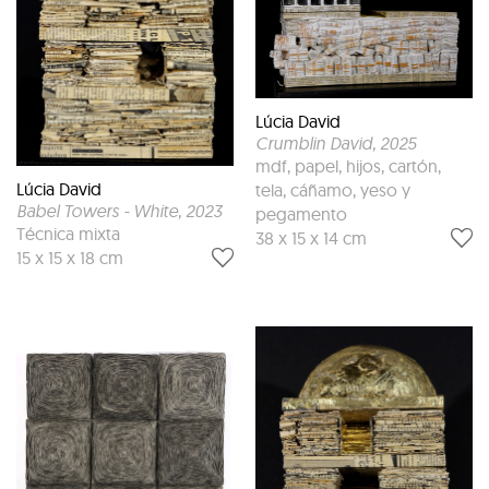
Lúcia David
Crumblin David
, 2025
mdf, papel, hijos, cartón,
Lúcia David
tela, cáñamo, yeso y
Babel Towers - White
, 2023
pegamento
Técnica mixta
38 x 15 x 14 cm
15 x 15 x 18 cm