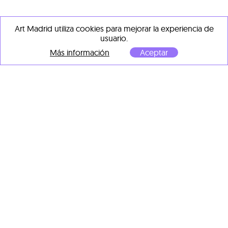
Art Madrid utiliza cookies para mejorar la experiencia de
usuario.
Más información
Aceptar
OBRAS DESTACADAS DE
OTROS ARTISTAS
Fabian Treiber
Dave Cooper
You Wouldn’t Believe, What