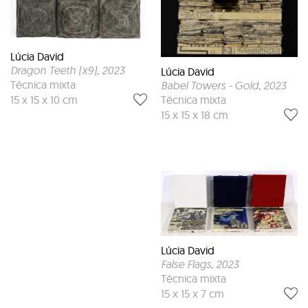
Lúcia David
Dragon Teeth (x9)
, 2023
Lúcia David
Técnica mixta
Babel Towers - Gold
, 2023
Técnica mixta
15 x 15 x 10 cm
15 x 15 x 18 cm
Lúcia David
False Flags
, 2023
Técnica mixta
15 x 15 x 7 cm