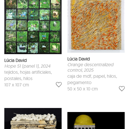
Lúcia David
Lúcia David
Orange descentralized
Hope 51 (panel 1)
, 2024
control
, 2025
tejidos, hojas artificiales,
caja de mdf, papel, hilos,
postales, hilos
pegamento
107 x 107 cm
50 x 50 x 10 cm