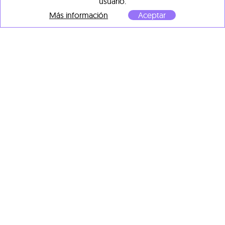
usuario.
Más información
Aceptar
OBRAS DESTACADAS DE
OTROS ARTISTAS
Fabian Treiber
Dave Cooper
You Wouldn’t Believe, What
Creamsicle 2
, 2023
I’ve Been Through
, 2025
Óleo sobre lienzo
Acrílico, tinta, pastel al óleo,
71 x 71 cm