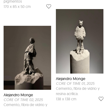
pigmentos
170 x 85 x 50 cm
Alejandro Monge
CORE OF TIME 01
, 2025
Cemento, fibra de vidrio y
resina acrílica.
Alejandro Monge
138 x 138 cm
CORE OF TIME 02
, 2025
Cemento, fibra de vidrio y