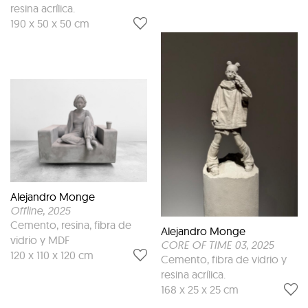
resina acrílica.
190 x 50 x 50 cm
Alejandro Monge
Offline
, 2025
Cemento, resina, fibra de
Alejandro Monge
vidrio y MDF
CORE OF TIME 03
, 2025
120 x 110 x 120 cm
Cemento, fibra de vidrio y
resina acrílica.
168 x 25 x 25 cm