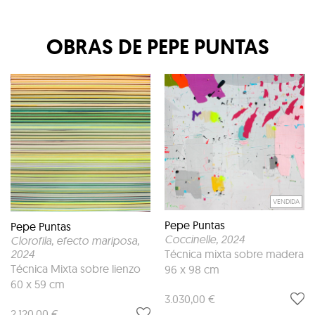
OBRAS DE
PEPE PUNTAS
VENDIDA
Pepe Puntas
Pepe Puntas
Coccinelle
, 2024
Clorofila, efecto mariposa
,
2024
Técnica mixta sobre madera
Técnica Mixta sobre lienzo
96 x 98 cm
60 x 59 cm
3.030,00 €
2.120,00 €