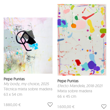
Pepe Puntas
Pepe Puntas
My body, my choice
, 2025
Efecto Mandela
, 2018-2021
Técnica mixta sobre madera
Mixta sobre madera
63 x 54 cm
66 x 45 cm
1.880,00 €
1.600,00 €