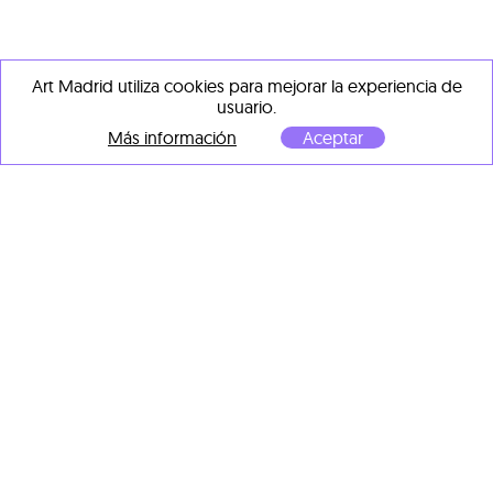
Art Madrid utiliza cookies para mejorar la experiencia de
usuario.
Más información
Aceptar
Pepe Puntas
Pepe Puntas
Femme noir
, 2025
Anamorfosis
, 2022
Técnica mixta sobre madera
Mixta sobre madera
37 x 28 cm
196 x 151 cm
790,00 €