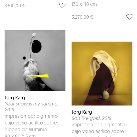
130 x 118 cm
3.510,00 €
3.270,00 €
Jorg Karg
Your snow is my summer
,
2019
Jorg Karg
Impresión por pigmento
Soft like gold
, 2019
bajo vidrio acrílico sobre
Impresión por pigmento
dibond de aluminio
bajo vidrio acrílico sobre
80 x 80 x 3 cm