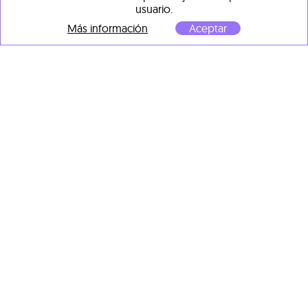
bajo vidrio acrílico sobre
usuario.
80 x 74 x 3 cm
dibond de aluminio
Más información
Aceptar
80 x 72 x 3 cm
1.635,00 €
1.635,00 €
Jorg Karg
The huntsman's profit
, 2018
Impresión por pigmento
Jorg Karg