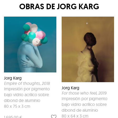
OBRAS DE
JORG KARG
Jorg Karg
Empire of thoughts
, 2018
Jorg Karg
Impresión por pigmento
For those who feel
, 2019
bajo vidrio acrílico sobre
Impresión por pigmento
dibond de aluminio
bajo vidrio acrílico sobre
80 x 75 x 3 cm
dibond de aluminio
80 x 64 x 3 cm
1.695,00 €