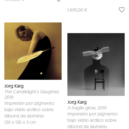
1.695,00 €
Jorg Karg
The Candlelight's Daughter
,
2019
Jorg Karg
Impresión por pigmento
A fragile glow
, 2019
bajo vidrio acrílico sobre
Impresión por pigmento
dibond de aluminio
bajo vidrio acrílico sobre
130 x 130 x 3 cm
dibond de aluminio