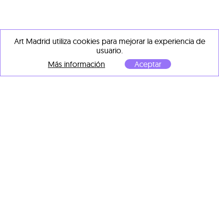
Art Madrid utiliza cookies para mejorar la experiencia de
OBRAS DE
ANA ALCARAZ
usuario.
Más información
Aceptar
VENDIDA
Ana Alcaraz
Piscina y muchas flores
,
2023
Técnica mixta con
metacrilato