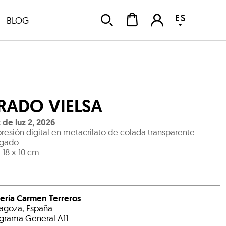
ES
BLOG
RADO VIELSA
 de luz 2
,
2026
resión digital en metacrilato de colada transparente
egado
x 18 x 10 cm
ería Carmen Terreros
agoza, España
grama General A11