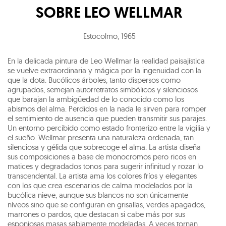
SOBRE
LEO WELLMAR
Estocolmo
,
1965
En la delicada pintura de Leo Wellmar la realidad paisajística
se vuelve extraordinaria y mágica por la ingenuidad con la
que la dota. Bucólicos árboles, tanto dispersos como
agrupados, semejan autorretratos simbólicos y silenciosos
que barajan la ambigüedad de lo conocido como los
abismos del alma. Perdidos en la nada le sirven para romper
el sentimiento de ausencia que pueden transmitir sus parajes.
Un entorno percibido como estado fronterizo entre la vigilia y
el sueño. Wellmar presenta una naturaleza ordenada, tan
silenciosa y gélida que sobrecoge el alma. La artista diseña
sus composiciones a base de monocromos pero ricos en
matices y degradados tonos para sugerir infinitud y rozar lo
transcendental. La artista ama los colores fríos y elegantes
con los que crea escenarios de calma modelados por la
bucólica nieve, aunque sus blancos no son únicamente
níveos sino que se configuran en grisallas, verdes apagados,
marrones o pardos, que destacan si cabe más por sus
esponjosas masas sabiamente modeladas. A veces tornan