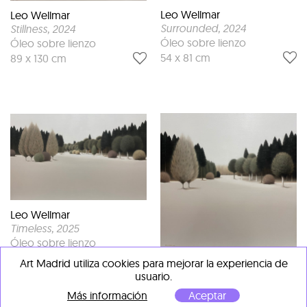
Leo Wellmar
Leo Wellmar
Surrounded
, 2024
Stillness
, 2024
Óleo sobre lienzo
Óleo sobre lienzo
54 x 81 cm
89 x 130 cm
Leo Wellmar
Timeless
, 2025
Óleo sobre lienzo
89 x 130 cm
Art Madrid utiliza cookies para mejorar la experiencia de
Leo Wellmar
usuario.
Into the Silence
, 2025
Óleo sobre lienzo
Más información
Aceptar