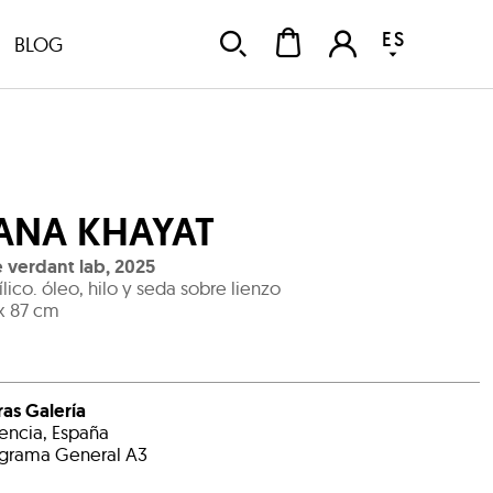
ES
BLOG
ANA KHAYAT
 verdant lab
,
2025
ílico. óleo, hilo y seda sobre lienzo
x 87 cm
ras Galería
encia, España
grama General A3