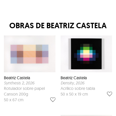
OBRAS DE
BEATRIZ CASTELA
Beatriz Castela
Beatriz Castela
Synthesis 2
, 2026
Density
, 2026
Rotulador sobre papel
Acrílico sobre tabla
Canson 200g
50 x 50 x 19 cm
50 x 67 cm