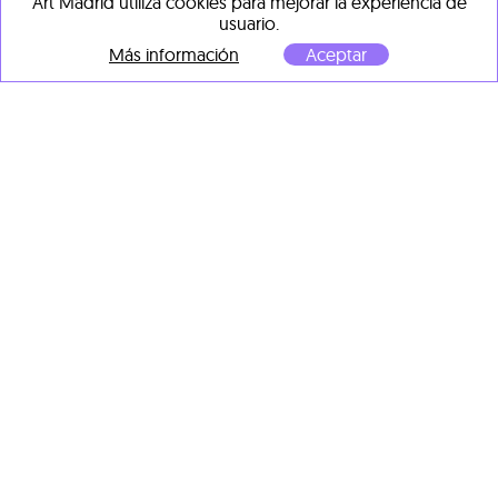
Art Madrid utiliza cookies para mejorar la experiencia de
usuario.
Más información
Aceptar
Beatriz Castela
Humano–Máquina II
, 2023
Bolígrafo sobre papel
Canson 200g
30 x 25 cm
OBRAS DESTACADAS DE
OTROS ARTISTAS