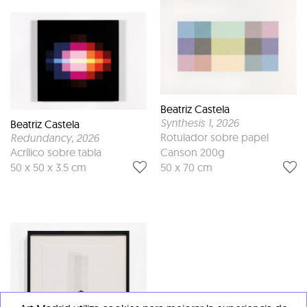
Beatriz Castela
Synthesis 1
, 2026
Beatriz Castela
Rotulador sobre papel
Redundancy
, 2026
Acrílico sobre tabla
Canson 200g
50 x 50 x 3.5 cm
50 x 70 cm